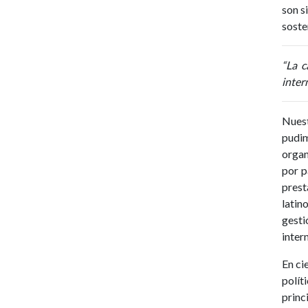
son s
soste
“La c
inter
Nuest
pudim
organ
por p
prest
latin
gesti
inter
En ci
polít
princ