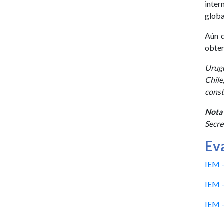
inter
globa
Aún q
obten
Urugu
Chil
const
Nota 
Secre
Ev
IEM -
IEM -
IEM -