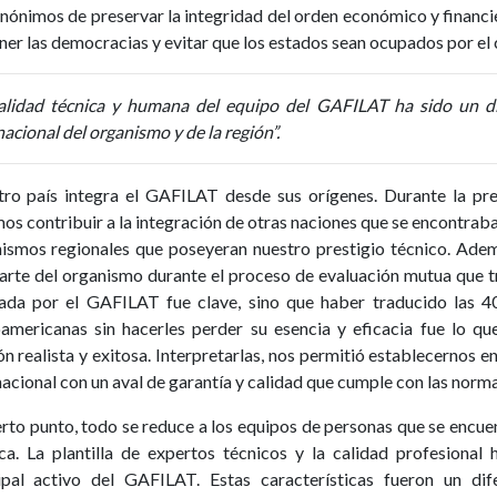
inónimos de preservar la integridad del orden económico y financie
ner las democracias y evitar que los estados sean ocupados por el
alidad técnica y humana del equipo del GAFILAT ha sido un dif
nacional del organismo y de la región”.
ro país integra el GAFILAT desde sus orígenes. Durante la pr
os contribuir a la integración de otras naciones que se encontrab
ismos regionales que poseyeran nuestro prestigio técnico. Ade
arte del organismo durante el proceso de evaluación mutua que tr
ada por el GAFILAT fue clave, sino que haber traducido las 4
oamericanas sin hacerles perder su esencia y eficacia fue lo que
ón realista y exitosa. Interpretarlas, nos permitió establecernos 
nacional con un aval de garantía y calidad que cumple con las nor
erto punto, todo se reduce a los equipos de personas que se encue
ica. La plantilla de expertos técnicos y la calidad profesiona
ipal activo del GAFILAT. Estas características fueron un dif