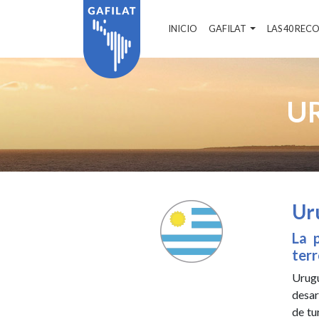
INICIO
GAFILAT
LAS 40 RE
U
Ur
La 
terr
Urugu
desar
de tu